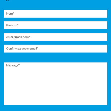
Nom
*
Prénom
*
Email
*
Confirmez votre email
*
Message
*