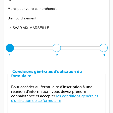
TUTORAT : Candidater à la fonction de tuteur
COMMENT CANDIDATER ÉTAPE 1
Merci pour votre compréhension
ÉTAPE 2
Bien cordialement
ÉTAPE 3
Le SAAR AIX-MARSEILLE
1
2
3
Conditions générales d'utilisation du
formulaire
Pour accéder au formulaire d'inscription à une
réunion d'information, vous devez prendre
connaissance et accepter
les conditions générales
d'utilisation de ce formulaire