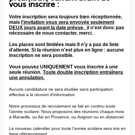
vous inscrire :
ACCORD COLLÉGIAL
Préaccord Collégial
Votre inscription sera toujours bien réceptionnée,
Accord Collégial
mais
l'invitation vous sera envoyée seulement
Refus
DEUX jours avant la date prévue,
il n'est donc pas
nécessaire de nous contacter, merci.
CONCOURS
Formation et préparation aux concours
Les places sont limitées mais Il n'y a pas de liste
Quel concours pour quelle discipline ?
d'attente. Si la réunion n'est plus en ligne : aucune
inscription ne sera possible.
Souhaits d'affectation 2nd degré CAER en vue d'une 1ère nomination
Souhaits d'affectation 1er degré - CRPE Bac+5
Vous pouvez UNIQUEMENT vous inscrire à une
Souhaits d'affectation 2nd degré CAFEP Bac+5
seule réunion.
Toute double inscription entraînera
une annulation.
Souhaits d'affectation 1er degré - CRPE Bac+3
STAGES
Aucune candidature ne sera étudiée sans participation
Master 1 MEEF - Demande de stage SOPA
effective à la réunion d'information.
M2 MEEF - Demande de stage de pratique accompagnée long
Notre processus de recrutement se fait en continu toute
SUPPLÉANCES
l'année scolaire. Nous proposons des réunions chaque mois
Suppléances
à Marseille, ou Aix en Provence, ou Avignon ou en distanciel.
ENSEIGNANTS TITULAIRES
Le nouveau calendier pour toute l'année scolaire sera mis en
TUTORAT : Mission du tuteur
ligne ultérieurement.