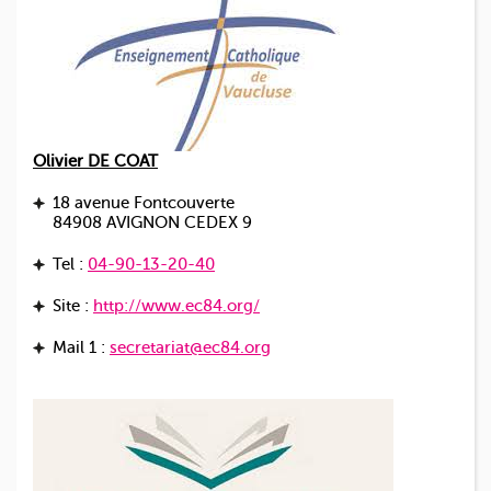
Mission du tuteur
Candidatez à la fonction de tuteur
ACTUALITÉS
ESPACE SUPPLÉANT
Olivier DE COAT
18 avenue Fontcouverte
84908 AVIGNON CEDEX 9
Tel :
04-90-13-20-40
Site :
http://www.ec84.org/
Mail 1 :
secretariat@ec84.org