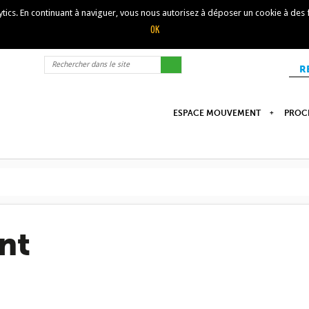
lytics. En continuant à naviguer, vous nous autorisez à déposer un cookie à des
R
ESPACE MOUVEMENT
PROC
nt