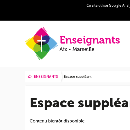
Ce site utilise Google Ana
Skip to navigation
Aller au contenu principal
ENSEIGNANTS
Espace suppléant
Espace suppléa
Contenu bientôt disponible