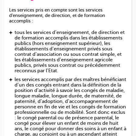
Publication des emplois
Les services pris en compte sont les services
FAQ candidatures mouvement
d’enseignement, de direction, et de formation
2nd degré : CAE
accomplis :
Activités et composition
tous les services d’enseignement, de direction et
Textes/Documents
de formation accomplis dans les établissements
Textes liés aux accords sur l'emploi
publics (hors enseignement supérieur), les
Candidatures supplémentaires : DOC-CAE-16
établissements d’enseignement privés sous
contrat d’association ou sous contrat simple, et
Grille de codification
les établissements d’enseignement agricole
Calendrier et modalités à respecter
publics, privés sous contrat ou précédemment
Candidatez au mouvement
reconnus par l’Etat.
Mutation inter-académique
les services accomplis par des maîtres bénéficiant
d’un des congés entrant dans la définition de la
Mutation intra-académique
position d’activité à savoir les congés de maladie,
Présentation et Infomations pour les Contrats Provisoires
longue maladie, longue durée, de maternité, de
Formulaire de recension des délégués auxiliaires du 2nd degré
paternité, d’adoption, d’accompagnement de
personne en fin de vie et les congés de formation
Recension des Délégués Auxiliaires du 2nd degré
professionnelle ou de mobilité. Sont donc exclus
FAQ formulaire mouvement
: le congé parental ou de présence parental, le
PROCÉDURE
congé pour élever un enfant de moins de huit
ans, le congé pour donner des soins à un enfant à
TUTORAT
charge, au conjoint ou à un ascendant atteint